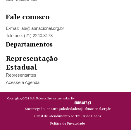
Fale conosco
E-mail: iab@iabnacional.org.br
Telefone: (21) 2240.3173
Departamentos
Representação
Estadual
Representantes
Acesse a Agenda
Copyright ©
2024
IAB.
Todos os direitos reservados. By
Encarregado: encarregadodedados@iabnacional.org.br
Canal de Atendimento ao Titular de Dados
Política de Privacidade