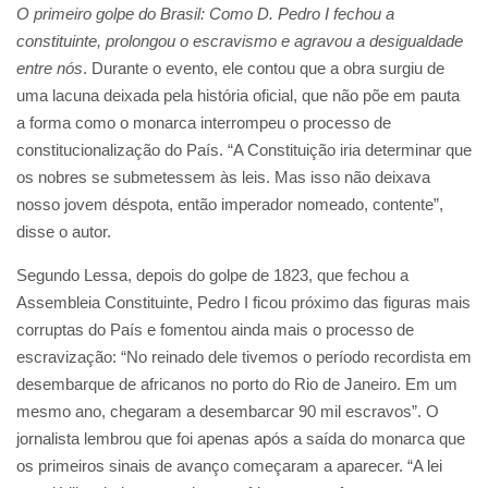
O primeiro golpe do Brasil: Como D. Pedro I fechou a
constituinte, prolongou o escravismo e agravou a desigualdade
entre nós
. Durante o evento, ele contou que a obra surgiu de
uma lacuna deixada pela história oficial, que não põe em pauta
a forma como o monarca interrompeu o processo de
constitucionalização do País. “A Constituição iria determinar que
os nobres se submetessem às leis. Mas isso não deixava
nosso jovem déspota, então imperador nomeado, contente”,
disse o autor.
Segundo Lessa, depois do golpe de 1823, que fechou a
Assembleia Constituinte, Pedro I ficou próximo das figuras mais
corruptas do País e fomentou ainda mais o processo de
escravização: “No reinado dele tivemos o período recordista em
desembarque de africanos no porto do Rio de Janeiro. Em um
mesmo ano, chegaram a desembarcar 90 mil escravos”. O
jornalista lembrou que foi apenas após a saída do monarca que
os primeiros sinais de avanço começaram a aparecer. “A lei