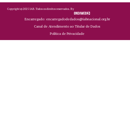
Copyright ©
2025
IAB.
Todos os direitos reservados. By
Encarregado: encarregadodedados@iabnacional.org.br
Canal de Atendimento ao Titular de Dados
Política de Privacidade