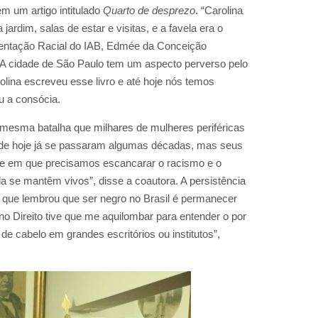
m um artigo intitulado
Quarto de desprezo
. “Carolina
ardim, salas de estar e visitas, e a favela era o
esentação Racial do IAB, Edmée da Conceição
 “A cidade de São Paulo tem um aspecto perverso pelo
ina escreveu esse livro e até hoje nós temos
u a consócia.
a mesma batalha que milhares de mulheres periféricas
s de hoje já se passaram algumas décadas, mas seus
de em que precisamos escancarar o racismo e o
a se mantêm vivos”, disse a coautora. A persistência
a, que lembrou que ser negro no Brasil é permanecer
o Direito tive que me aquilombar para entender o por
 cabelo em grandes escritórios ou institutos”,