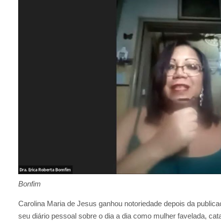
Bonfim
Carolina Maria de Jesus ganhou notoriedade depois da public
seu diário pessoal sobre o dia a dia como mulher favelada, cat