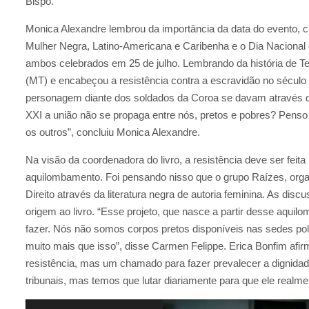
Bispo.
Monica Alexandre lembrou da importância da data do evento, cu
Mulher Negra, Latino-Americana e Caribenha e o Dia Nacional 
ambos celebrados em 25 de julho. Lembrando da história de Ter
(MT) e encabeçou a resistência contra a escravidão no século 
personagem diante dos soldados da Coroa se davam através d
XXI a união não se propaga entre nós, pretos e pobres? Pens
os outros”, concluiu Monica Alexandre.
Na visão da coordenadora do livro, a resistência deve ser fei
aquilombamento. Foi pensando nisso que o grupo Raízes, orga
Direito através da literatura negra de autoria feminina. As di
origem ao livro. “Esse projeto, que nasce a partir desse aqui
fazer. Nós não somos corpos pretos disponíveis nas sedes poli
muito mais que isso”, disse Carmen Felippe. Erica Bonfim afi
resistência, mas um chamado para fazer prevalecer a dignidad
tribunais, mas temos que lutar diariamente para que ele realme