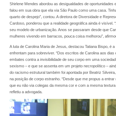
Shirlene Mendes abordou as desigualdades de oportunidades e
falou em sua obra que ela via São Paulo como uma casa. Tinha j
quarto de despejo”, contou. A diretora de Diversidade e Repr
Cardoso, ponderou que a realidade geográfica ainda é visível.
seu modelo de urbanização. Anos se passaram desde que Carol
mulheres vivendo em barracos, pouca coisa melhorou”, afirmo
A luta de Carolina Maria de Jesus, destacou Tatiana Bispo, é 
enfrentam para sobreviver. “Dos escritos de Carolina aos dia
embates contra a invisibilidade de seu corpo em uma socieda
sexismo – e que se assenta em um projeto necropolítico – aind
do racismo estrutural também foi apontada por Beatriz Silveir
na posição de corpo estranho. “Desde que me propus a entrar n
que eu não via colegas da mesma cor e com a mesma textura de
refletiu a advogada.