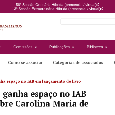
58ª Sessão Ordinária Híbrida (presencial / virtual)
13ª Sessão Extraordinária Híbrida (presencial / virtual)
Comissões
Publicações
Biblioteca
Como se associar
Categorias de associados
nha espaço no IAB em lançamento de livro
a ganha espaço no IAB
bre Carolina Maria de