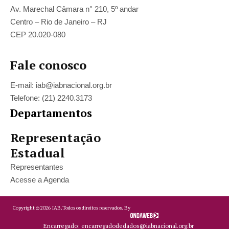
Av. Marechal Câmara n° 210, 5º andar
Centro – Rio de Janeiro – RJ
CEP 20.020-080
Fale conosco
E-mail: iab@iabnacional.org.br
Telefone: (21) 2240.3173
Departamentos
Representação
Estadual
Representantes
Acesse a Agenda
Copyright ©
2026
IAB.
Todos os direitos reservados. By
Encarregado: encarregadodedados@iabnacional.org.br