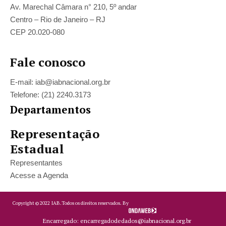
Av. Marechal Câmara n° 210, 5º andar
Centro – Rio de Janeiro – RJ
CEP 20.020-080
Fale conosco
E-mail: iab@iabnacional.org.br
Telefone: (21) 2240.3173
Departamentos
Representação
Estadual
Representantes
Acesse a Agenda
Copyright ©
2022
IAB.
Todos os direitos reservados. By
Encarregado: encarregadodedados@iabnacional.org.br