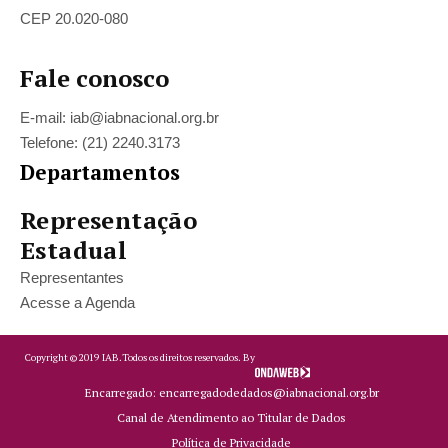
CEP 20.020-080
Fale conosco
E-mail: iab@iabnacional.org.br
Telefone: (21) 2240.3173
Departamentos
Representação
Estadual
Representantes
Acesse a Agenda
Copyright ©
2019
IAB.
Todos os direitos reservados. By
Encarregado: encarregadodedados@iabnacional.org.br
Canal de Atendimento ao Titular de Dados
Política de Privacidade