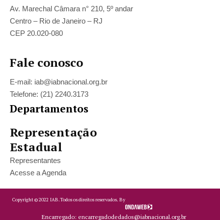
Av. Marechal Câmara n° 210, 5º andar
Centro – Rio de Janeiro – RJ
CEP 20.020-080
Fale conosco
E-mail: iab@iabnacional.org.br
Telefone: (21) 2240.3173
Departamentos
Representação
Estadual
Representantes
Acesse a Agenda
Copyright ©
2022
IAB.
Todos os direitos reservados. By
Encarregado: encarregadodedados@iabnacional.org.br