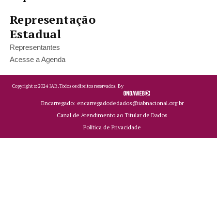
Representação
Estadual
Representantes
Acesse a Agenda
Copyright ©
2024
IAB.
Todos os direitos reservados. By
Encarregado: encarregadodedados@iabnacional.org.br
Canal de Atendimento ao Titular de Dados
Política de Privacidade