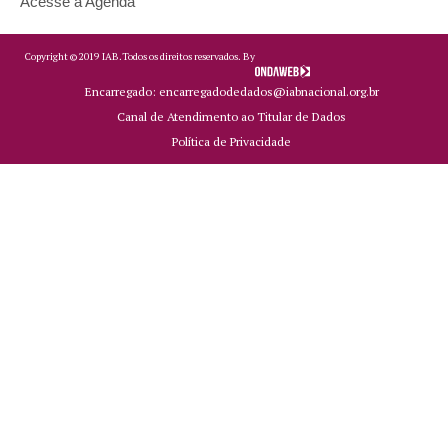
Acesse a Agenda
Copyright ©
2019
IAB.
Todos os direitos reservados. By
Encarregado: encarregadodedados@iabnacional.org.br
Canal de Atendimento ao Titular de Dados
Política de Privacidade