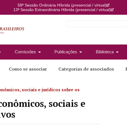
58ª Sessão Ordinária Híbrida (presencial / virtual)
13ª Sessão Extraordinária Híbrida (presencial / virtual)
Comissões
Publicações
Biblioteca
Como se associar
Categorias de associados
onômicos, sociais e jurídicos sobre os
conômicos, sociais e
ivos