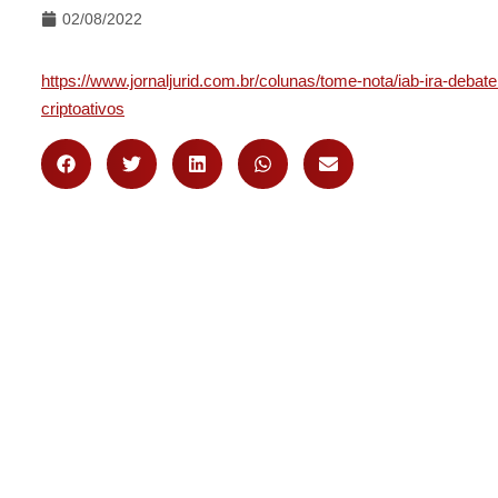
02/08/2022
https://www.jornaljurid.com.br/colunas/tome-nota/iab-ira-deba
criptoativos