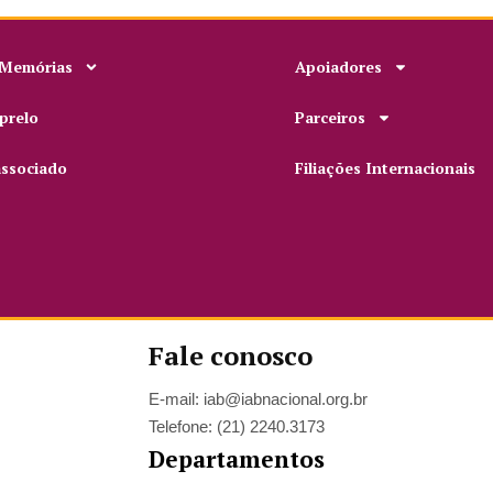
 Memórias
Apoiadores
prelo
Parceiros
associado
Filiações Internacionais
Fale conosco
E-mail: iab@iabnacional.org.br
Telefone: (21) 2240.3173
Departamentos