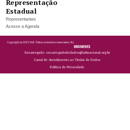
Representação
Estadual
Representantes
Acesse a Agenda
Copyright ©
2023
IAB.
Todos os direitos reservados. By
Encarregado: encarregadodedados@iabnacional.org.br
Canal de Atendimento ao Titular de Dados
Política de Privacidade