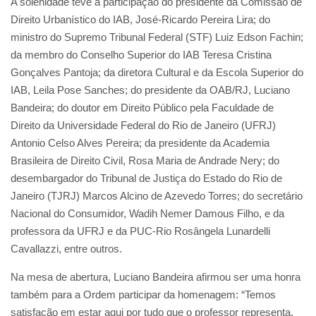
A solenidade teve a participação do presidente da Comissão de
Direito Urbanístico do IAB, José-Ricardo Pereira Lira; do
ministro do Supremo Tribunal Federal (STF) Luiz Edson Fachin;
da membro do Conselho Superior do IAB Teresa Cristina
Gonçalves Pantoja; da diretora Cultural e da Escola Superior do
IAB, Leila Pose Sanches; do presidente da OAB/RJ, Luciano
Bandeira; do doutor em Direito Público pela Faculdade de
Direito da Universidade Federal do Rio de Janeiro (UFRJ)
Antonio Celso Alves Pereira; da presidente da Academia
Brasileira de Direito Civil, Rosa Maria de Andrade Nery; do
desembargador do Tribunal de Justiça do Estado do Rio de
Janeiro (TJRJ) Marcos Alcino de Azevedo Torres; do secretário
Nacional do Consumidor, Wadih Nemer Damous Filho, e da
professora da UFRJ e da PUC-Rio Rosângela Lunardelli
Cavallazzi, entre outros.
Na mesa de abertura, Luciano Bandeira afirmou ser uma honra
também para a Ordem participar da homenagem: “Temos
satisfação em estar aqui por tudo que o professor representa,