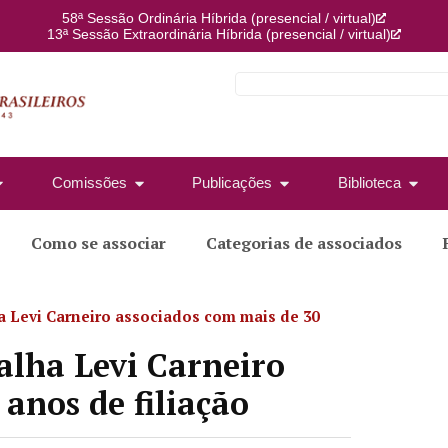
58ª Sessão Ordinária Híbrida (presencial / virtual)
13ª Sessão Extraordinária Híbrida (presencial / virtual)
Comissões
Publicações
Biblioteca
Como se associar
Categorias de associados
Levi Carneiro associados com mais de 30
lha Levi Carneiro
anos de filiação