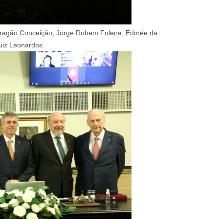
a Aragão Conceição, Jorge Rubem Folena, Edmée da
uiz Leonardos