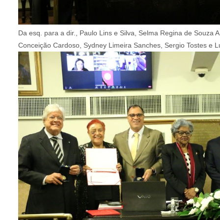
Da esq. para a dir., Paulo Lins e Silva, Selma Regina de Souz
Conceição Cardoso, Sydney Limeira Sanches, Sergio Tostes e L