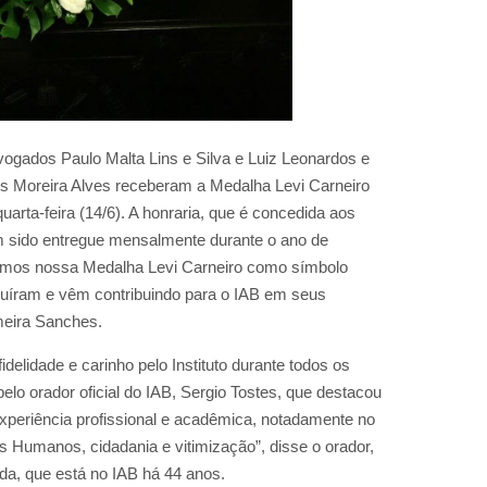
gados Paulo Malta Lins e Silva e Luiz Leonardos e
os Moreira Alves receberam a Medalha Levi Carneiro
uarta-feira (14/6). A honraria, que é concedida aos
m sido entregue mensalmente durante o ano de
gemos nossa Medalha Levi Carneiro como símbolo
buíram e vêm contribuindo para o IAB em seus
imeira Sanches.
elidade e carinho pelo Instituto durante todos os
o orador oficial do IAB, Sergio Tostes, que destacou
experiência profissional e acadêmica, notadamente no
os Humanos, cidadania e vitimização”, disse o orador,
ada, que está no IAB há 44 anos.