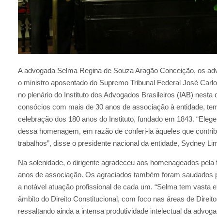
A advogada Selma Regina de Souza Aragão Conceição, os advo
o ministro aposentado do Supremo Tribunal Federal José Carl
no plenário do Instituto dos Advogados Brasileiros (IAB) nesta q
consócios com mais de 30 anos de associação à entidade, te
celebração dos 180 anos do Instituto, fundado em 1843. “Ele
dessa homenagem, em razão de conferi-la àqueles que contri
trabalhos”, disse o presidente nacional da entidade, Sydney L
Na solenidade, o dirigente agradeceu aos homenageados pela fid
anos de associação. Os agraciados também foram saudados pel
a notável atuação profissional de cada um. “Selma tem vasta 
âmbito do Direito Constitucional, com foco nas áreas de Direit
ressaltando ainda a intensa produtividade intelectual da advog