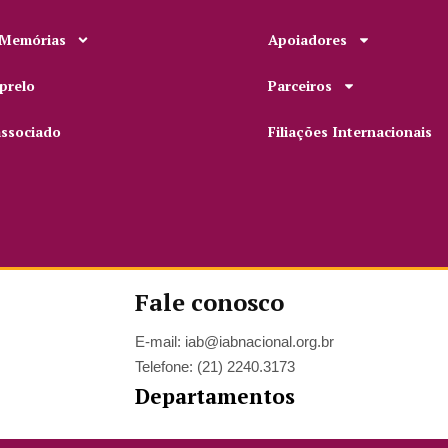
 Memórias
Apoiadores
prelo
Parceiros
associado
Filiações Internacionais
Fale conosco
E-mail: iab@iabnacional.org.br
Telefone: (21) 2240.3173
Departamentos