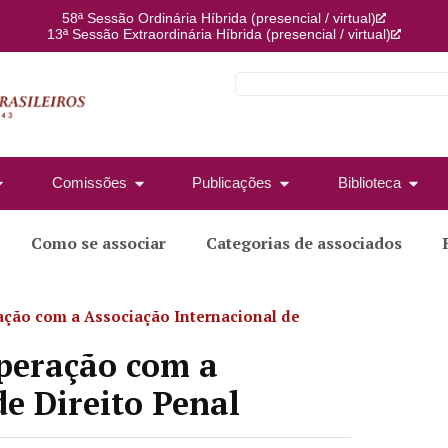
58ª Sessão Ordinária Híbrida (presencial / virtual)
13ª Sessão Extraordinária Híbrida (presencial / virtual)
Comissões
Publicações
Biblioteca
Como se associar
Categorias de associados
ação com a Associação Internacional de
peração com a
de Direito Penal