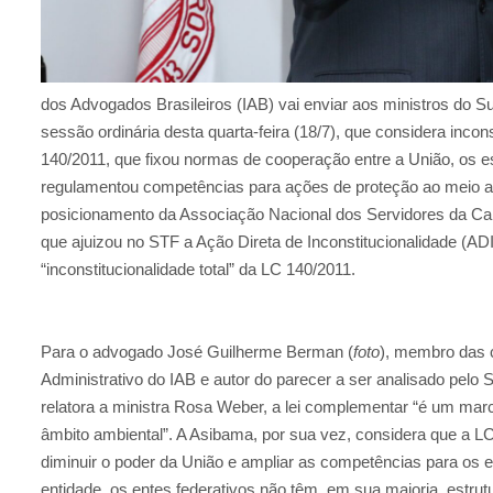
dos Advogados Brasileiros (IAB) vai enviar aos ministros do S
sessão ordinária desta quarta-feira (18/7), que considera incon
140/2011, que fixou normas de cooperação entre a União, os es
regulamentou competências para ações de proteção ao meio a
posicionamento da Associação Nacional dos Servidores da Car
que ajuizou no STF a Ação Direta de Inconstitucionalidade (ADI
“inconstitucionalidade total” da LC 140/2011.
Para o advogado José Guilherme Berman (
foto
), membro das c
Administrativo do IAB e autor do parecer a ser analisado pel
relatora a ministra Rosa Weber, a lei complementar “é um marc
âmbito ambiental”. A Asibama, por sua vez, considera que a L
diminuir o poder da União e ampliar as competências para os e
entidade, os entes federativos não têm, em sua maioria, estrut