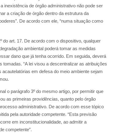
e, a inexistência de órgão administrativo não pode ser
inar a criação de órgão dentro da estrutura da
s poderes”. De acordo com ele, “numa situação como
 do art. 17. De acordo com o dispositivo, qualquer
r degradação ambiental poderá tomar as medidas
essar dano que já tenha ocorrido. Em seguida, deverá
omadas. “A lei visou a descentralizar as atribuições
idas acautelatórias em defesa do meio ambiente sejam
rmou.
al o parágrafo 3º do mesmo artigo, por permitir que
mou as primeiras providências, quanto pelo órgão
 processo administrativo. De acordo com esse tópico
tida pela autoridade competente. “Esta previsão
corre em inconstitucionalidade, ao admitir a
ade competente”.