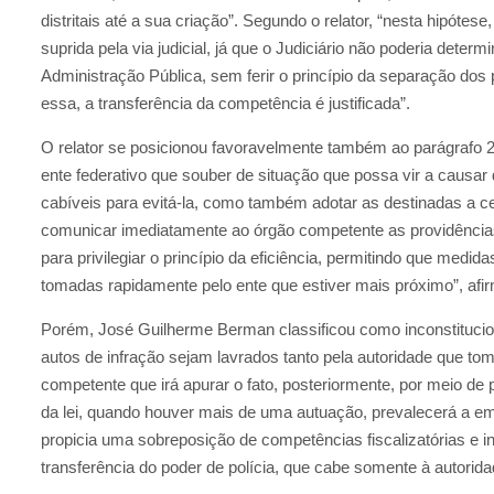
distritais até a sua criação”. Segundo o relator, “nesta hipótes
suprida pela via judicial, já que o Judiciário não poderia determ
Administração Pública, sem ferir o princípio da separação do
essa, a transferência da competência é justificada”.
O relator se posicionou favoravelmente também ao parágrafo 2º
ente federativo que souber de situação que possa vir a causa
cabíveis para evitá-la, como também adotar as destinadas a c
comunicar imediatamente ao órgão competente as providências t
para privilegiar o princípio da eficiência, permitindo que med
tomadas rapidamente pelo ente que estiver mais próximo”, afi
Porém, José Guilherme Berman classificou como inconstitucion
autos de infração sejam lavrados tanto pela autoridade que to
competente que irá apurar o fato, posteriormente, por meio de
da lei, quando houver mais de uma autuação, prevalecerá a emi
propicia uma sobreposição de competências fiscalizatórias e in
transferência do poder de polícia, que cabe somente à autorid