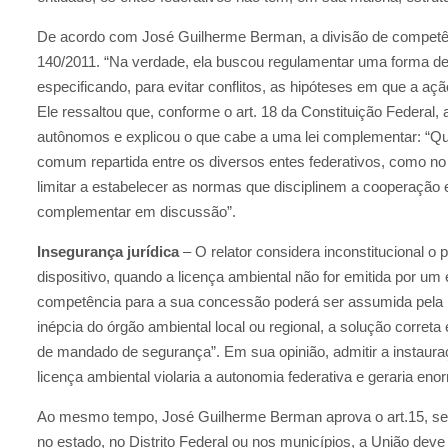
De acordo com José Guilherme Berman, a divisão de competê
140/2011. “Na verdade, ela buscou regulamentar uma forma de
especificando, para evitar conflitos, as hipóteses em que a açã
Ele ressaltou que, conforme o art. 18 da Constituição Federal,
autônomos e explicou o que cabe a uma lei complementar: “Qu
comum repartida entre os diversos entes federativos, como no
limitar a estabelecer as normas que disciplinem a cooperação e
complementar em discussão”.
Insegurança jurídica
– O relator considera inconstitucional o 
dispositivo, quando a licença ambiental não for emitida por um 
competência para a sua concessão poderá ser assumida pela
inépcia do órgão ambiental local ou regional, a solução correta
de mandado de segurança”. Em sua opinião, admitir a instau
licença ambiental violaria a autonomia federativa e geraria eno
Ao mesmo tempo, José Guilherme Berman aprova o art.15, segu
no estado, no Distrito Federal ou nos municípios, a União de