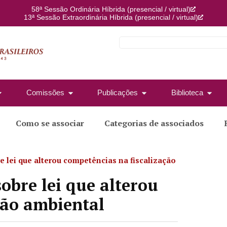
58ª Sessão Ordinária Híbrida (presencial / virtual)
13ª Sessão Extraordinária Híbrida (presencial / virtual)
Comissões
Publicações
Biblioteca
Como se associar
Categorias de associados
e lei que alterou competências na fiscalização
obre lei que alterou
ção ambiental