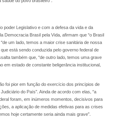
 saúde do povo brasileiro”.
 poder Legislativo e com a defesa da vida e da
la Democracia Brasil pela Vida, afirmam que “o Brasil
e um lado, temos a maior crise sanitária de nossa
 e que está sendo conduzida pelo governo federal de
 ressalta também que, “de outro lado, temos uma grave
em estado de constante beligerância institucional,
ão foi pior em função do exercício dos princípios de
Judiciário do País”. Ainda de acordo com elas, “a
deral foram, em inúmeros momentos, decisivos para
uições, a aplicação de medidas efetivas para as crises
emos hoje certamente seria ainda mais grave”.