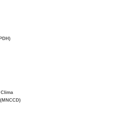
PPDH)
 Clima
a (MNCCD)