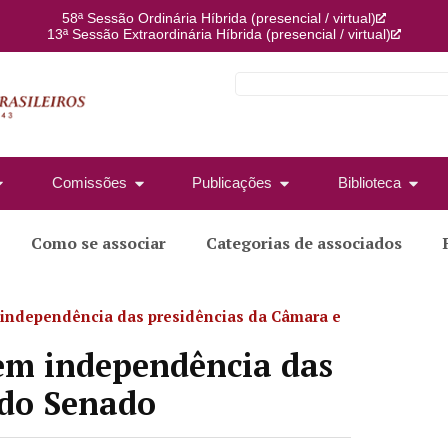
58ª Sessão Ordinária Híbrida (presencial / virtual)
13ª Sessão Extraordinária Híbrida (presencial / virtual)
Comissões
Publicações
Biblioteca
Como se associar
Categorias de associados
 independência das presidências da Câmara e
dem independência das
 do Senado