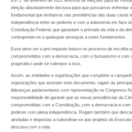
Em 1º de fevereiro de 2021 teremos as eleições para as mesa
eleição absolutamente decisiva para que possamos enfrentar 
fundamental que tenhamos nas presidências das duas casas le
independência entre os poderes e com a autonomia em face d
Constituição Federal, que garantam o primado da vida e da de
contrapondo-se a quaisquer ameaças a estes fundamentos.
Esse deve ser o pré-requisito básico no processo de escolha p
comprometidos com a democracia, com o humanismo e com a v
pragmático pode se sobrepor a isso.
Assim, as entidades e organizações que compõem a campanha
organizações que assinam este documento, rogam às principais 
lideranças parlamentares com representação no Congresso Na
responsabilidade de garantir que as novas presidências da C
comprometidas com a Constituição, com a democracia e com a
poderes com plena independência. Rogam também que descar
atreladas e dispostas a subordinar-se aos projetos do Executi
descaso com a vida.