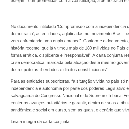
estejam “comprometidas com a Constituição, a democracia e a
No documento intitulado ‘Compromisso com a independência do
democracia’, as entidades, aglutinadas no movimento Brasil pe
vem enfrentando uma dupla ameaça”. Conforme o documento, “d
história recente, que já vitimou mais de 180 mil vidas no País
forma errática, displicente e irresponsável”. A carta conjunta
crise democrática, marcada pela atuação deste mesmo governo 
desrespeito às liberdades e direitos constitucionais”.
Para as entidades subscritoras, “a situação vivida no país só n
independência e autonomia por parte dos poderes Legislativo e 
salvaguarda do Congresso Nacional e do Supremo Tribunal Fe
conter os avanços autoritários e garantir, dentro de suas atrib
pandêmica e social em curso, sem as quais, o cenário que viv
Leia a íntegra da carta conjunta: