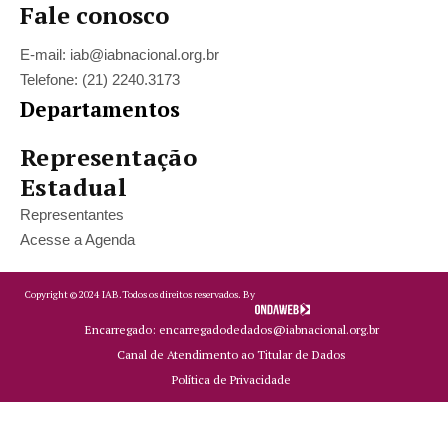
Fale conosco
E-mail: iab@iabnacional.org.br
Telefone: (21) 2240.3173
Departamentos
Representação
Estadual
Representantes
Acesse a Agenda
Copyright ©
2024
IAB.
Todos os direitos reservados. By
Encarregado: encarregadodedados@iabnacional.org.br
Canal de Atendimento ao Titular de Dados
Política de Privacidade