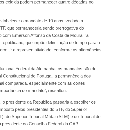
nos exigida podem permanecer quatro décadas no
 estabelecer o mandato de 10 anos, vedada a
STF, que permaneceria sendo prerrogativa do
cordo com Emerson Affonso da Costa de Moura, “a
o republicano, que impõe delimitação de tempo para o
ermitir a representatividade, conforme as alternâncias
itucional Federal da Alemanha, os mandatos são de
al Constitucional de Portugal, a permanência dos
ional comparada, especialmente com as cortes
importância do mandato”, ressaltou.
o presidente da República passaria a escolher os
 composto pelos presidentes do STF, do Superior
), do Superior Tribunal Militar (STM) e do Tribunal de
o presidente do Conselho Federal da OAB.