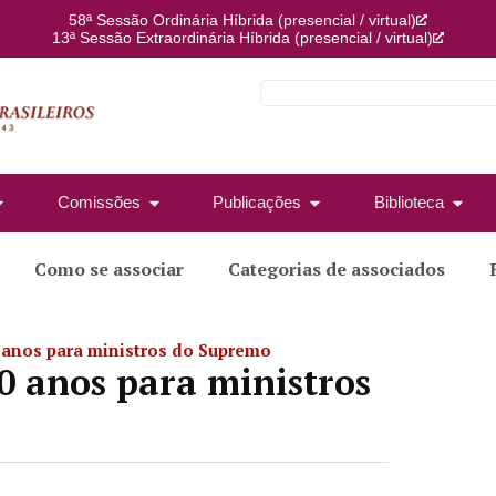
58ª Sessão Ordinária Híbrida (presencial / virtual)
13ª Sessão Extraordinária Híbrida (presencial / virtual)
Comissões
Publicações
Biblioteca
Como se associar
Categorias de associados
 anos para ministros do Supremo
0 anos para ministros