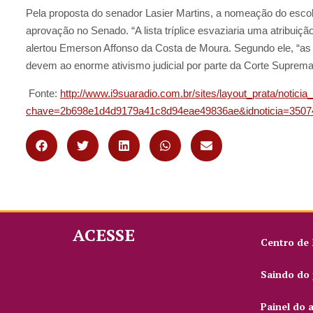
Pela proposta do senador Lasier Martins, a nomeação do esco
aprovação no Senado. “A lista tríplice esvaziaria uma atribuiçã
alertou Emerson Affonso da Costa de Moura. Segundo ele, “as
devem ao enorme ativismo judicial por parte da Corte Suprema
Fonte:
http://www.i9suaradio.com.br/sites/layout_prata/notici
chave=2b698e1d4d9179a41c8d94eae49836ae&idnoticia=3507
ACESSE
Centro de
Saindo do 
Painel do 