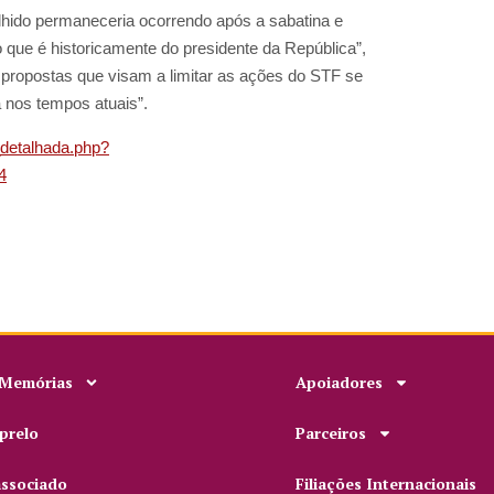
lhido permaneceria ocorrendo após a sabatina e
o que é historicamente do presidente da República”,
 propostas que visam a limitar as ações do STF se
 nos tempos atuais”.
a_detalhada.php?
4
 Memórias
Apoiadores
prelo
Parceiros
associado
Filiações Internacionais