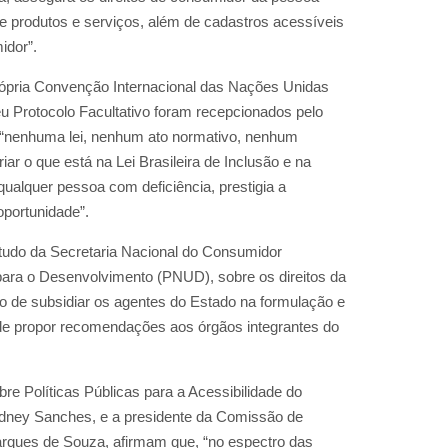
re produtos e serviços, além de cadastros acessíveis
idor”.
própria Convenção Internacional das Nações Unidas
u Protocolo Facultativo foram recepcionados pelo
ue “nenhuma lei, nenhum ato normativo, nenhum
r o que está na Lei Brasileira de Inclusão e na
ualquer pessoa com deficiência, prestigia a
portunidade”.
studo da Secretaria Nacional do Consumidor
ra o Desenvolvimento (PNUD), sobre os direitos da
o de subsidiar os agentes do Estado na formulação e
m de propor recomendações aos órgãos integrantes do
e Políticas Públicas para a Acessibilidade do
ydney Sanches, e a presidente da Comissão de
arques de Souza, afirmam que, “no espectro das