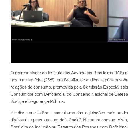
O representante do Instituto dos Advogados Brasileiros (IAB) no
nesta quinta-feira (25/8), em Brasília, de audiência pública so
relações de consumo, promovida pela Comissão Especial sobre 
Consumidor com Deficiência, do Conselho Nacional de Defesa
Justiça e Segurança Pública.
Ele disse que “o Brasil possui uma das legislações mais moder
direitos das pessoas com deficiência”. Na seara consumerista,
Brasileira de Inclusão ou Estatuto das Pessoas com Deficiênc