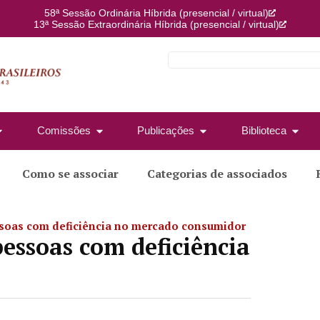
58ª Sessão Ordinária Híbrida (presencial / virtual)
13ª Sessão Extraordinária Híbrida (presencial / virtual)
Comissões
Publicações
Biblioteca
Como se associar
Categorias de associados
ssoas com deficiência no mercado consumidor
pessoas com deficiência