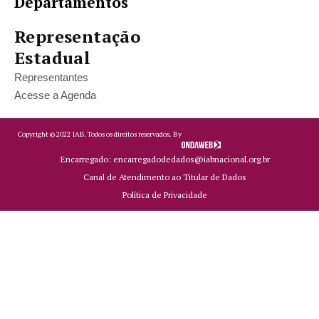
Departamentos
Representação
Estadual
Representantes
Acesse a Agenda
Copyright ©
2022
IAB.
Todos os direitos reservados. By
Encarregado: encarregadodedados@iabnacional.org.br
Canal de Atendimento ao Titular de Dados
Política de Privacidade