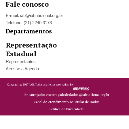
Fale conosco
E-mail: iab@iabnacional.org.br
Telefone: (21) 2240.3173
Departamentos
Representação
Estadual
Representantes
Acesse a Agenda
Copyright ©
2017
IAB.
Todos os direitos reservados. By
Encarregado: encarregadodedados@iabnacional.org.br
Canal de Atendimento ao Titular de Dados
Política de Privacidade