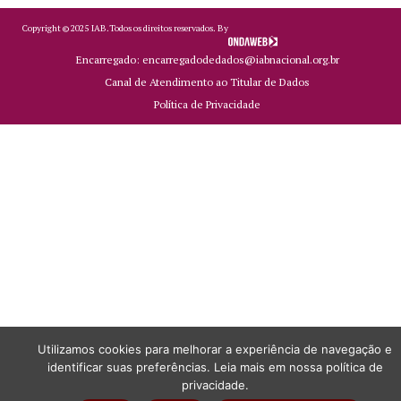
Copyright ©
2025
IAB.
Todos os direitos reservados. By
Encarregado: encarregadodedados@iabnacional.org.br
Canal de Atendimento ao Titular de Dados
Política de Privacidade
Utilizamos cookies para melhorar a experiência de navegação e
identificar suas preferências. Leia mais em nossa política de
privacidade.