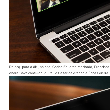
Da esq. para a dir., no alto, Carlos Eduardo Machado, Francisc
André Cavalcanti Abbud, Paulo Cezar de Aragão e Érica Guerra