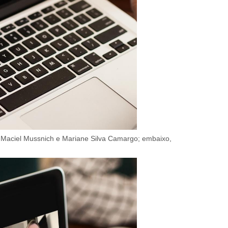
o Maciel Mussnich e Mariane Silva Camargo; embaixo,