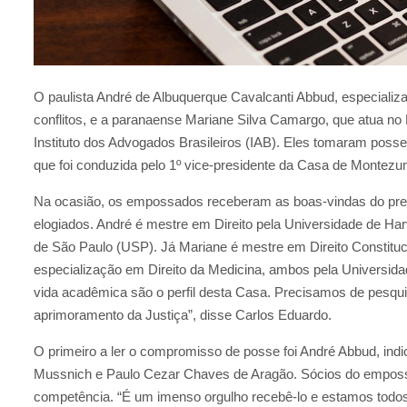
O paulista André de Albuquerque Cavalcanti Abbud, especiali
conflitos, e a paranaense Mariane Silva Camargo, que atua no
Instituto dos Advogados Brasileiros (IAB). Eles tomaram posse 
que foi conduzida pelo 1º vice-presidente da Casa de Montez
Na ocasião, os empossados receberam as boas-vindas do presi
elogiados. André é mestre em Direito pela Universidade de Har
de São Paulo (USP). Já Mariane é mestre em Direito Constituc
especialização em Direito da Medicina, ambos pela Universid
vida acadêmica são o perfil desta Casa. Precisamos de pesqu
aprimoramento da Justiça”, disse Carlos Eduardo.
O primeiro a ler o compromisso de posse foi André Abbud, ind
Mussnich e Paulo Cezar Chaves de Aragão. Sócios do emposs
competência. “É um imenso orgulho recebê-lo e estamos todos