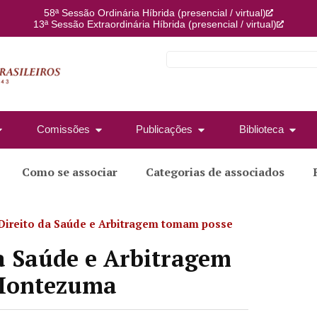
58ª Sessão Ordinária Híbrida (presencial / virtual)
13ª Sessão Extraordinária Híbrida (presencial / virtual)
Comissões
Publicações
Biblioteca
Como se associar
Categorias de associados
 Direito da Saúde e Arbitragem tomam posse
da Saúde e Arbitragem
 Montezuma