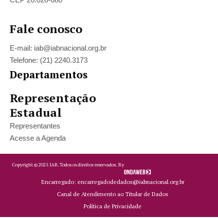
Fale conosco
E-mail: iab@iabnacional.org.br
Telefone: (21) 2240.3173
Departamentos
Representação
Estadual
Representantes
Acesse a Agenda
Copyright ©
2025
IAB.
Todos os direitos reservados. By
Encarregado: encarregadodedados@iabnacional.org.br
Canal de Atendimento ao Titular de Dados
Política de Privacidade