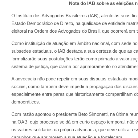
Nota do IAB sobre as eleições 
O Instituto dos Advogados Brasileiros (IAB), atento às suas fin
Estado Democrático de Direito, na qualidade de entidade matr
eleitoral na Ordem dos Advogados do Brasil, que ocorrerá em
Como instituição de atuação em âmbito nacional, com sede no 
subsedes estaduais, o IAB destaca a sua certeza de que as c
formalizarão suas postulações terão como primado a valoriza
sistema de justiça, que clama por aprimoramento no atendiment
A advocacia não pode repetir em suas disputas estaduais mod
sociais, como também deve impedir a propagação dos discursos
especialmente entre pares que historicamente compartilham dos
democráticos.
Com razão apontou o presidente Beto Simonetti, na última reu
na OAB, cujo processo se dá em curto espaço temporal, não v
os valores solidários da própria advocacia, que deve utilizar 
caminhos que aprimorem a sua atuação e a fortaleçam.