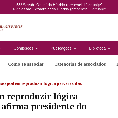
58ª Sessão Ordinária Híbrida (presencial / virtual)
13ª Sessão Extraordinária Híbrida (presencial / virtual)
Comissões
Publicações
Biblioteca
Como se associar
Categorias de associados
não podem reproduzir lógica perversa das
m reproduzir lógica
, afirma presidente do