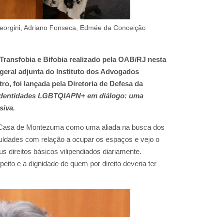
io Georgini, Adriano Fonseca, Edmée da Conceição
 Transfobia e Bifobia realizado pela OAB/RJ nesta
a-geral adjunta do Instituto dos Advogados
o, foi lançada pela Diretoria de Defesa da
 Identidades LGBTQIAPN+ em diálogo: uma
siva.
a Casa de Montezuma como uma aliada na busca dos
culdades com relação a ocupar os espaços e vejo o
direitos básicos vilipendiados diariamente.
to e a dignidade de quem por direito deveria ter