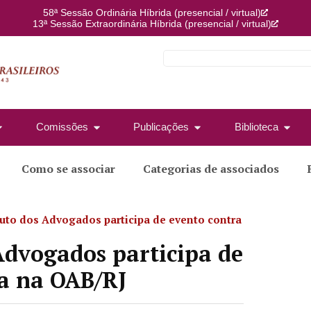
58ª Sessão Ordinária Híbrida (presencial / virtual)
13ª Sessão Extraordinária Híbrida (presencial / virtual)
Comissões
Publicações
Biblioteca
Como se associar
Categorias de associados
tuto dos Advogados participa de evento contra
 Advogados participa de
a na OAB/RJ