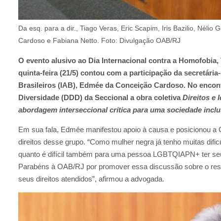
Da esq. para a dir., Tiago Veras, Eric Scapim, Iris Bazilio, Nél
Cardoso e Fabiana Netto. Foto: Divulgação OAB/RJ
O evento alusivo ao Dia Internacional contra a Homofobia,
quinta-feira (21/5) contou com a participação da secretári
Brasileiros (IAB), Edmée da Conceição Cardoso. No encontr
Diversidade (DDD) da Seccional a obra coletiva
Direitos e
abordagem interseccional crítica para uma sociedade inclu
Em sua fala, Edmée manifestou apoio à causa e posicionou 
direitos desse grupo. “Como mulher negra já tenho muitas difi
quanto é difícil também para uma pessoa LGBTQIAPN+ ter seus 
Parabéns à OAB/RJ por promover essa discussão sobre o respei
seus direitos atendidos”, afirmou a advogada.