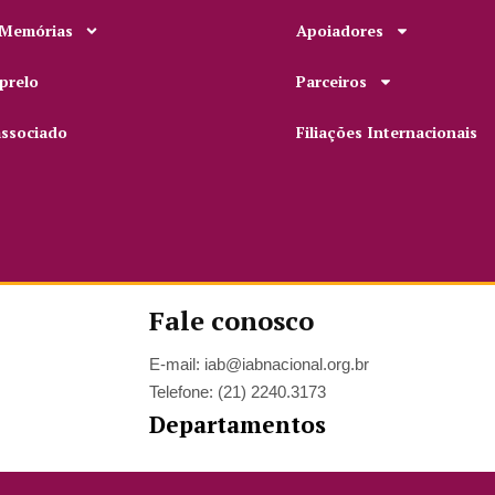
 Memórias
Apoiadores
prelo
Parceiros
associado
Filiações Internacionais
Fale conosco
E-mail: iab@iabnacional.org.br
Telefone: (21) 2240.3173
Departamentos