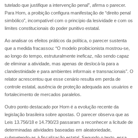
tutelado que justifique a intervenção penal”, afirma o parecer.
Para Horn, a proibição configura manifestação de “direito penal
simbólico”, incompatível com o princípio da lesividade e com os
limites constitucionais do poder punitivo estatal.
Ao analisar os efeitos práticos da política, o parecer sustenta
que a medida fracassou: “O modelo proibicionista mostrou-se,
ao longo do tempo, estruturalmente ineficaz, não sendo capaz
de eliminar a atividade, mas apenas de deslocá-la para a
clandestinidade e para ambientes informais e transnacionais”. O
relator acrescentou que esse cenário resulta em perda de
controle estatal, ausência de proteção adequada aos usuários e
fortalecimento de mercados paralelos.
Outro ponto destacado por Horn é a evolução recente da
legislação brasileira sobre apostas. O parecer observa que as
Leis 13.756/18 e 14.790/23 passaram a reconhecer a licitude de
determinadas atividades baseadas em aleatoriedade,
submetendo-as à fiscalização estatal. Segundo o texto, essa