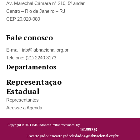
Av. Marechal Câmara n° 210, 5º andar
Centro – Rio de Janeiro – RJ
CEP 20.020-080
Fale conosco
E-mail: iab@iabnacional.org.br
Telefone: (21) 2240.3173
Departamentos
Representação
Estadual
Representantes
Acesse a Agenda
Copyright ©
2024
IAB.
Todos os direitos reservados. By
Encarregado: encarregadodedados@iabnacional.org.br