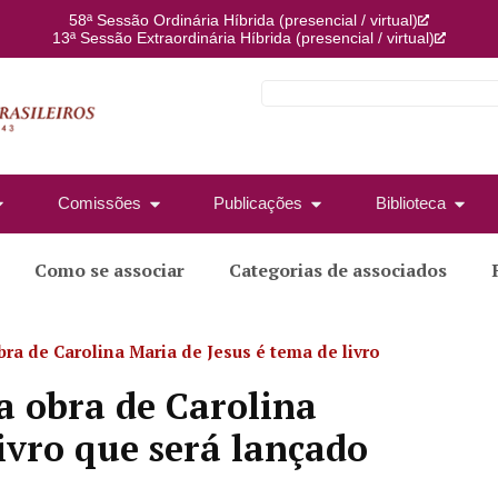
58ª Sessão Ordinária Híbrida (presencial / virtual)
13ª Sessão Extraordinária Híbrida (presencial / virtual)
Comissões
Publicações
Biblioteca
Como se associar
Categorias de associados
bra de Carolina Maria de Jesus é tema de livro
 a obra de Carolina
ivro que será lançado