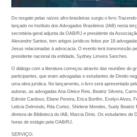
Do resgate pelas raízes afro-brasileiras surgiu o livro
Trazendo 
lançado no Instituto dos Advogados Brasileiros (IAB) nesta terç
secretária-geral adjunta da OAB/RJ e presidente da Associaçã
Alexandre Santos, tem artigos jurídicos feitos por 18 advogada
Jesus relacionadas à advocacia. O evento terá transmissão pe
presidente nacional da entidade, Sydney Limeira Sanches.
O diálogo com a literatura começou através das reuniões do g
participantes, que eram advogadas e estudantes de Direito neg
uma obra jurídica. No lançamento, o livro será apresentado pel
autoras, as advogadas Ana Gleice Reis, Beatriz Silveira, Carme
Edmée Cardoso, Eliane Pereira, Erica Bonfim, Evelyn Alves, F
Leticia Delmindo, Rita Cortez, Shirlene Mendes, Suely Beatriz 
diretora de Biblioteca do IAB, Marcia Dinis. Os estudantes de 
horas de estágio pela OAB/RJ.
SERVIÇO: