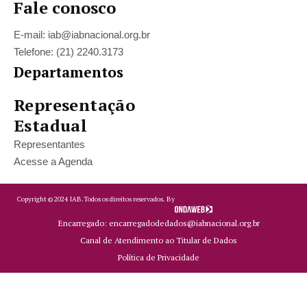
Fale conosco
E-mail: iab@iabnacional.org.br
Telefone: (21) 2240.3173
Departamentos
Representação
Estadual
Representantes
Acesse a Agenda
Copyright ©
2024
IAB.
Todos os direitos reservados. By
Encarregado: encarregadodedados@iabnacional.org.br
Canal de Atendimento ao Titular de Dados
Política de Privacidade