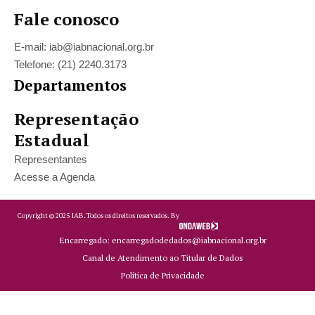
Fale conosco
E-mail: iab@iabnacional.org.br
Telefone: (21) 2240.3173
Departamentos
Representação
Estadual
Representantes
Acesse a Agenda
Copyright ©
2025
IAB.
Todos os direitos reservados. By
Encarregado: encarregadodedados@iabnacional.org.br
Canal de Atendimento ao Titular de Dados
Política de Privacidade