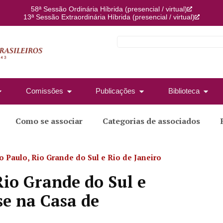
58ª Sessão Ordinária Híbrida (presencial / virtual)
13ª Sessão Extraordinária Híbrida (presencial / virtual)
Comissões
Publicações
Biblioteca
Como se associar
Categorias de associados
 Paulo, Rio Grande do Sul e Rio de Janeiro
io Grande do Sul e
se na Casa de