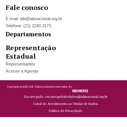
Fale conosco
E-mail: iab@iabnacional.org.br
Telefone: (21) 2240.3173
Departamentos
Representação
Estadual
Representantes
Acesse a Agenda
Copyright ©
2020
IAB.
Todos os direitos reservados. By
Encarregado: encarregadodedados@iabnacional.org.br
Canal de Atendimento ao Titular de Dados
Política de Privacidade