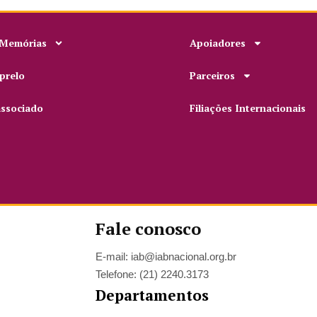
 Memórias
Apoiadores
prelo
Parceiros
associado
Filiações Internacionais
Fale conosco
E-mail: iab@iabnacional.org.br
Telefone: (21) 2240.3173
Departamentos