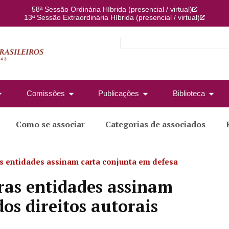
58ª Sessão Ordinária Híbrida (presencial / virtual)
13ª Sessão Extraordinária Híbrida (presencial / virtual)
Comissões
Publicações
Biblioteca
Como se associar
Categorias de associados
as entidades assinam carta conjunta em defesa
tras entidades assinam
os direitos autorais