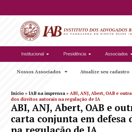
Institucional
Presidência
Associados
Nossos Associados
Atualize seu cadastro
Início
»
IAB na imprensa
»
ABI, ANJ, Abert, OAB e outr
dos direitos autorais na regulação de IA
ABI, ANJ, Abert, OAB e ou
carta conjunta em defesa d
na regulação de IA