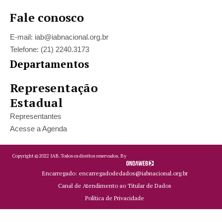
Fale conosco
E-mail: iab@iabnacional.org.br
Telefone: (21) 2240.3173
Departamentos
Representação
Estadual
Representantes
Acesse a Agenda
Copyright ©
2022
IAB.
Todos os direitos reservados. By
Encarregado: encarregadodedados@iabnacional.org.br
Canal de Atendimento ao Titular de Dados
Política de Privacidade