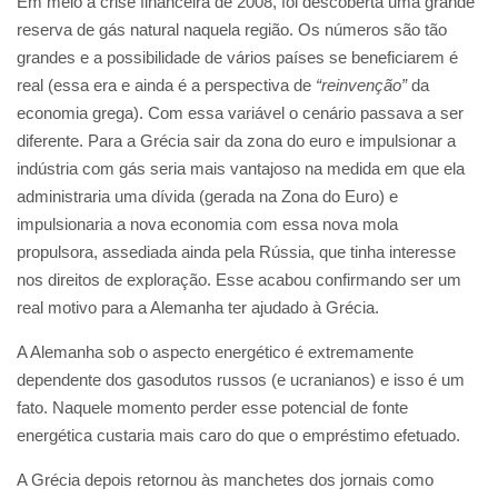
Em meio à crise financeira de 2008, foi descoberta uma grande
reserva de gás natural naquela região. Os números são tão
grandes e a possibilidade de vários países se beneficiarem é
real (essa era e ainda é a perspectiva de
“reinvenção”
da
economia grega). Com essa variável o cenário passava a ser
diferente. Para a Grécia sair da zona do euro e impulsionar a
indústria com gás seria mais vantajoso na medida em que ela
administraria uma dívida (gerada na Zona do Euro) e
impulsionaria a nova economia com essa nova mola
propulsora, assediada ainda pela Rússia, que tinha interesse
nos direitos de exploração. Esse acabou confirmando ser um
real motivo para a Alemanha ter ajudado à Grécia.
A Alemanha sob o aspecto energético é extremamente
dependente dos gasodutos russos (e ucranianos) e isso é um
fato. Naquele momento perder esse potencial de fonte
energética custaria mais caro do que o empréstimo efetuado.
A Grécia depois retornou às manchetes dos jornais como