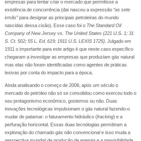
empresas para tentar criar o mercado que permitisse a
existência de concorrência (daí nasceu a expressão
“as sete
irmãs”
para designar as principais petroleiras do mundo
nascidas dessa cisão). Esse caso foi o
The Standard Oil
Company of New Jersey vs. The United States (221 U.S. 1; 31
S. Ct. 502; 55 L. Ed. 619; 1911 U.S. LEXIS 1725)
. Julgado em
1911 o importante para este artigo é que neste caso específico
chegaram a investigar as empresas que produziam gás natural
mas elas não foram identificadas como agentes de práticas
lesivas por conta do impacto para a época.
Ainda analisando o começo de 2008, após um século o
mercado do petróleo não só se consolidou como exerceu todo o
seu protagonismo econômico, gostemos ou não. Duas
inovações tecnológicas impulsionam o gás natural fazendo-o
mudar de patamar: o faturamento hidráulico (
fracking
) e a
perfuração horizontal. Essas duas tecnologias permitiram a
exploração do chamado gás
não convencional
e isso muda a
perspectiva mundial de produção de energia e a previsibilidade