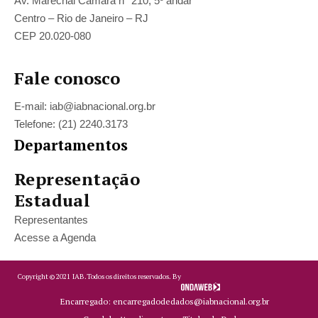
Av. Marechal Câmara n° 210, 5º andar
Centro – Rio de Janeiro – RJ
CEP 20.020-080
Fale conosco
E-mail: iab@iabnacional.org.br
Telefone: (21) 2240.3173
Departamentos
Representação
Estadual
Representantes
Acesse a Agenda
Copyright ©
2021
IAB.
Todos os direitos reservados. By
Encarregado: encarregadodedados@iabnacional.org.br