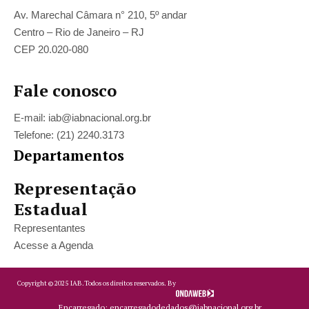
Av. Marechal Câmara n° 210, 5º andar
Centro – Rio de Janeiro – RJ
CEP 20.020-080
Fale conosco
E-mail: iab@iabnacional.org.br
Telefone: (21) 2240.3173
Departamentos
Representação
Estadual
Representantes
Acesse a Agenda
Copyright ©
2025
IAB.
Todos os direitos reservados. By
Encarregado: encarregadodedados@iabnacional.org.br