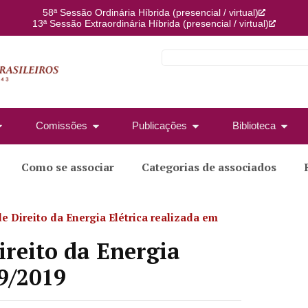
58ª Sessão Ordinária Híbrida (presencial / virtual)
13ª Sessão Extraordinária Híbrida (presencial / virtual)
Comissões
Publicações
Biblioteca
Como se associar
Categorias de associados
 Direito da Energia Elétrica realizada em
reito da Energia
09/2019