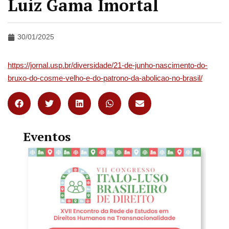
Luiz Gama Imortal
30/01/2025
https://jornal.usp.br/diversidade/21-de-junho-nascimento-do-
bruxo-do-cosme-velho-e-do-patrono-da-abolicao-no-brasil/
Eventos