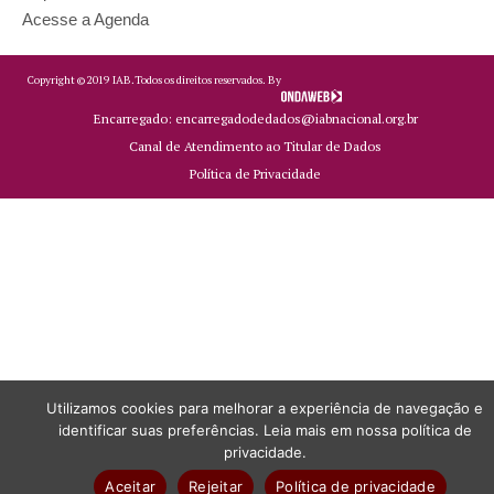
Acesse a Agenda
Copyright ©
2019
IAB.
Todos os direitos reservados. By
Encarregado: encarregadodedados@iabnacional.org.br
Canal de Atendimento ao Titular de Dados
Política de Privacidade
Utilizamos cookies para melhorar a experiência de navegação e
identificar suas preferências. Leia mais em nossa política de
privacidade.
Aceitar
Rejeitar
Política de privacidade