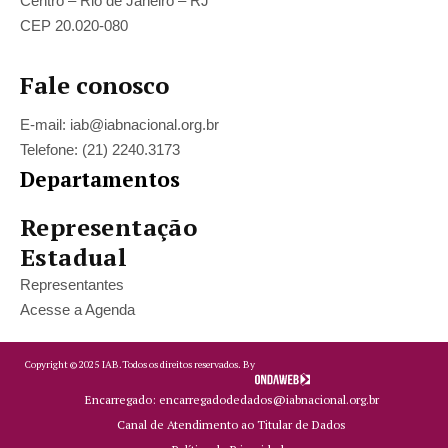
Centro – Rio de Janeiro – RJ
CEP 20.020-080
Fale conosco
E-mail: iab@iabnacional.org.br
Telefone: (21) 2240.3173
Departamentos
Representação
Estadual
Representantes
Acesse a Agenda
Copyright ©
2025
IAB.
Todos os direitos reservados. By
Encarregado: encarregadodedados@iabnacional.org.br
Canal de Atendimento ao Titular de Dados