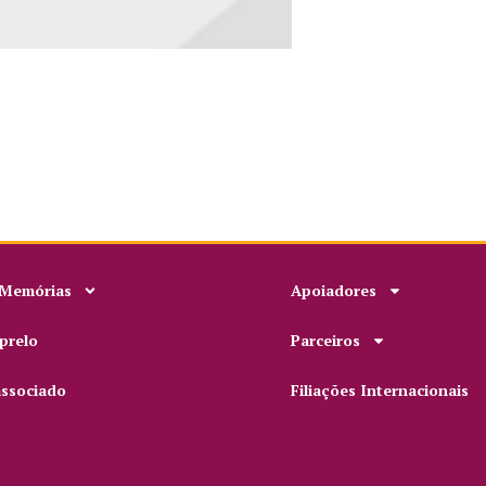
 Memórias
Apoiadores
prelo
Parceiros
associado
Filiações Internacionais