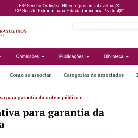
58ª Sessão Ordinária Híbrida (presencial / virtual)
13ª Sessão Extraordinária Híbrida (presencial / virtual)
Comissões
Publicações
Biblioteca
Como se associar
Categorias de associados
iva para garantia da ordem pública e
ntiva para garantia da
a