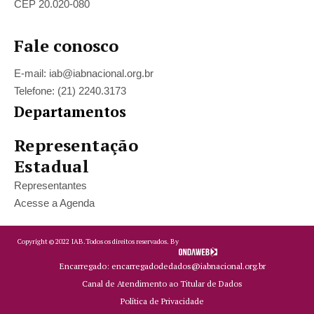
CEP 20.020-080
Fale conosco
E-mail: iab@iabnacional.org.br
Telefone: (21) 2240.3173
Departamentos
Representação
Estadual
Representantes
Acesse a Agenda
Copyright ©
2022
IAB.
Todos os direitos reservados. By
Encarregado: encarregadodedados@iabnacional.org.br
Canal de Atendimento ao Titular de Dados
Política de Privacidade