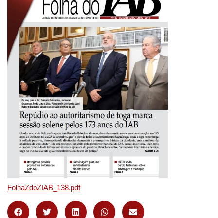
FolhaZdoZIAB_138.pdf