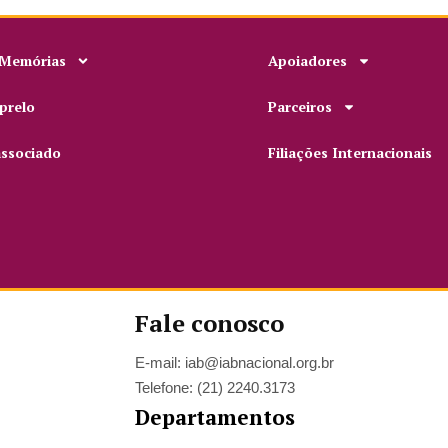
 Memórias
Apoiadores
prelo
Parceiros
associado
Filiações Internacionais
Fale conosco
E-mail: iab@iabnacional.org.br
Telefone: (21) 2240.3173
Departamentos