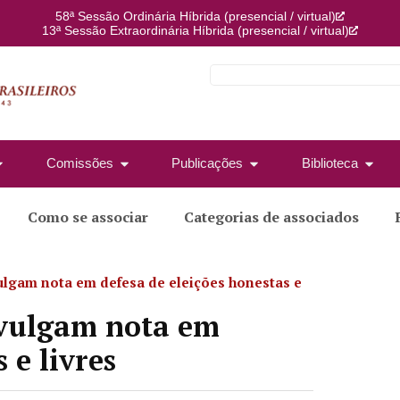
58ª Sessão Ordinária Híbrida (presencial / virtual)
13ª Sessão Extraordinária Híbrida (presencial / virtual)
Comissões
Publicações
Biblioteca
Como se associar
Categorias de associados
ulgam nota em defesa de eleições honestas e
ivulgam nota em
 e livres