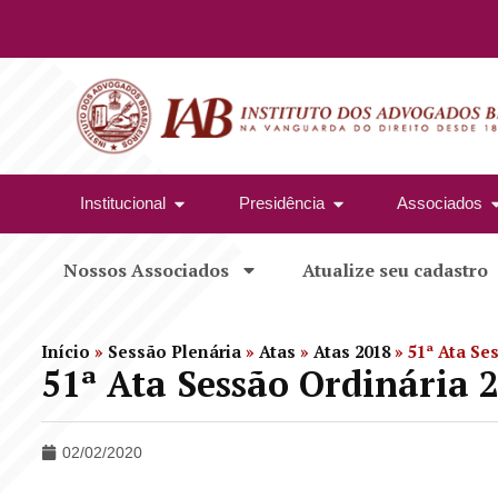
Institucional
Presidência
Associados
Nossos Associados
Atualize seu cadastro
Início
»
Sessão Plenária
»
Atas
»
Atas 2018
»
51ª Ata Se
51ª Ata Sessão Ordinária 
02/02/2020