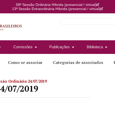
58ª Sessão Ordinária Híbrida (presencial / virtual)
13ª Sessão Extraordinária Híbrida (presencial / virtual)
Comissões
Publicações
Biblioteca
Como se associar
Categorias de associados
ssão Ordinária 24/07/2019
24/07/2019