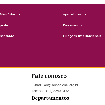
 Memórias
Apoiadores
prelo
Parceiros
associado
Filiações Internacionais
Fale conosco
E-mail: iab@iabnacional.org.br
Telefone: (21) 2240.3173
Departamentos